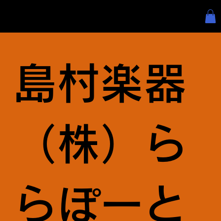
島村楽器
（株）ら
らぽーと