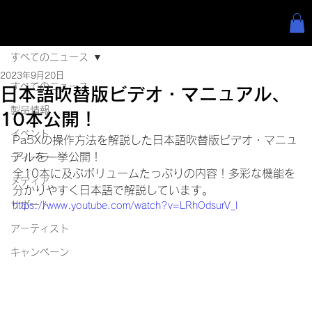
すべてのニュース
2023年9月20日
すべてのニュース
日本語吹替版ビデオ・マニュアル、
製品情報
10本公開！
イベント
Pa5Xの操作方法を解説した日本語吹替版ビデオ・マニュ
アルを一挙公開！
ディーラー
全10本に及ぶボリュームたっぷりの内容！多彩な機能を
メディア
分かりやすく日本語で解説しています。
サポート
https://www.youtube.com/watch?v=LRhOdsurV_I
アーティスト
キャンペーン