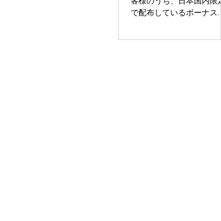
客様のうち、日本国内限
ほしい…」 「バンドを組み
で配布しているボーナス
たいけど、組める人がいな
タイルの演奏動画をお届
い…」 という方にはピッタ
します。 ボーナススタイ
リなPa5X、この機会にぜひ
はどこかで聞いたことが
体感ください！ 日時
るJ-POPの有名曲をモチ
26/1/11(日) 14:00～ 参加
フにしています。 ボーナ
費 無料 会場 島村楽器
スタイルを使えば、「あ
吉祥寺パルコ店 お申し込
曲を弾いてみたい！」の
み https://ourl.jp/kFDpQ
いがすぐに叶います。コ
皆さまのお越しをお待ちし
ド・シーケンス機能を使
ております！
ば右手だけの演奏でOK！
ひ店頭でお試しください
ボーナススタイルのご利
方法 製品をご購入後、 Cl
Pa5Xのメンバー登録 を
ます。 1週間〜10日程度
処に、Club Pa5X会員カ
と共にUSBメモリをお届