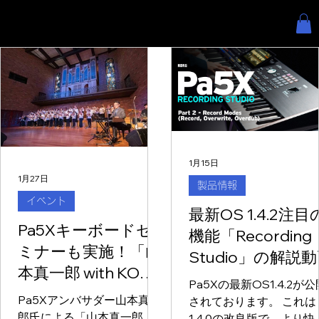
1月15日
1月27日
製品情報
イベント
最新OS 1.4.2注目
Pa5Xキーボードセ
機能「Recording
ミナーも実施！「山
Studio」の解説
本真一郎 with KORG
Pa5Xの最新OS1.4.2が公
ゴスペルクワイ
Pa5Xアンバサダー山本真一
されております。 これは
ア」、スタート！
郎氏による「山本真一郎
1.4.0の改良版で、より快