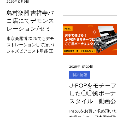
オーバーライト) Pa5X
2025年12月5日
がまだ残っている中です
Recording Studio – 編集
島村楽器 吉祥寺パル
が、この動画で紅白を少
ついて
思い出して頂けたら… 今
コ店にてデモンスト
も、Pa5Xがみなさまの
レーション/セミナ
ライフを豊かにできるこ
ー開催！
を心から願っております
東京楽器博2025でもデモン
ストレーションして頂いた
ジャズピアニスト甲能 正隆
さんによるデモンストレー
ション＆セミナーが開催さ
2025年11月20日
れます！ 動画の通り、1人で
製品情報
も豪華なバンド演奏が楽し
める唯一無二のキーボード
J-POPをモチー
Pa5Xの魅力をデモンストレ
した◯◯風ボーナ
ーションも交えながら分か
スタイル 動画公
りやすくお伝えします。
「他の人とかぶらない、何
開！
Pa5Xをお買い求め頂い
か新しいシンセサイザーが