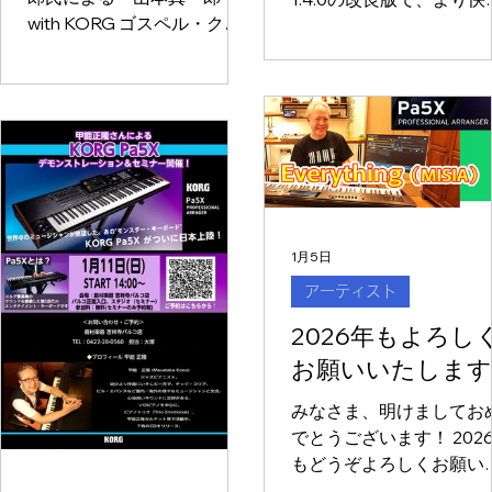
with KORG ゴスペル・クワ
な動作をサポートしてい
イア」がG-ROKSスタジオ
す。 ダウンロードは こ
（東京都杉並区）にてスタ
最新OSの中でも、自動
ート！ ゴスペルアーティス
を含めた演奏をマルチト
ト、米ドクター公認ボイス
ックで丸ごとMIDI録音/
トレーナーなど、様々な顔
できるRecording Studi
を持つ同氏ならではのセミ
非常に強力です。 これに
ナーです。
り、デモソングやオリジ
ルトラックの作成が格段
1月5日
スピードアップします！ 
説動画がアップされてお
アーティスト
ますので、日本語字幕を
2026年もよろし
に設定の上ぜひご覧くだ
お願いいたします
い。 Pa5X Recording
Studio (Quick Record) –
みなさま、明けましてお
要について Pa5X Record
でとうございます！ 202
Studio – 録音モードにつ
もどうぞよろしくお願い
て (録音/オーバーダビン
たします！🎍 お正月ムー